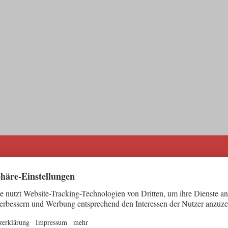
L
UND
KAR
Jobs i