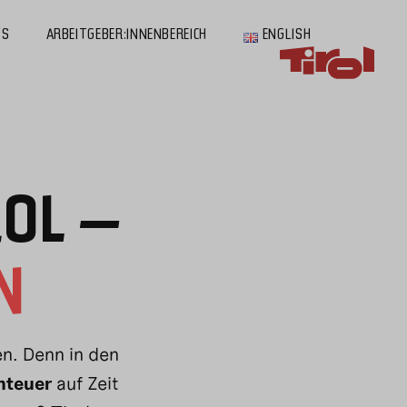
MEHR
VOM
YS
ARBEITGEBER:INNENBEREICH
ENGLISH
LEBEN.
OL –
N
n. Denn in den
nteuer
auf Zeit