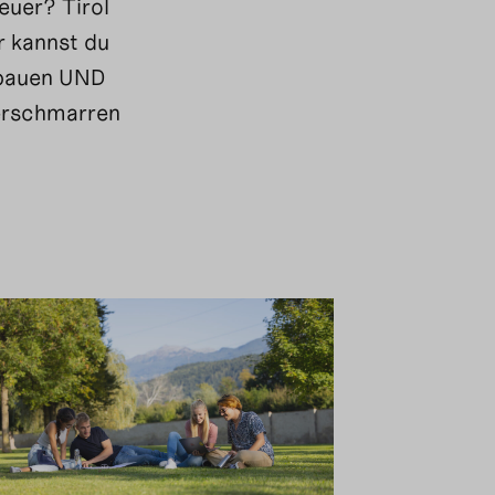
euer? Tirol
r kannst du
, bauen UND
serschmarren