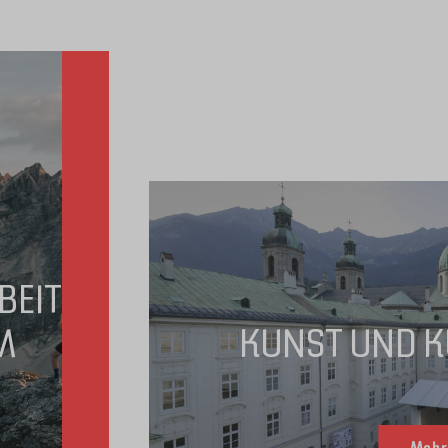
BEIT
M
KUNST UND K