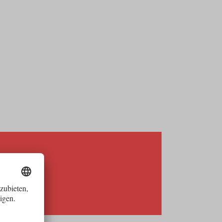
03:14
Mute
Enter
fullscreen
 DEIN
RIEREHOCH
n Tirol