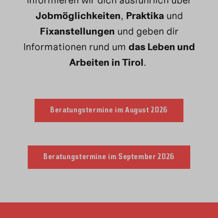
informieren wir dich ausführlich über
Jobmöglichkeiten
,
Praktika
und
Fixanstellungen
und geben dir
Informationen rund um
das Leben und
Arbeiten in Tirol
.
Beratungstermine im August 2026
Beratungstermine im September 2026
ERLEBE DIE KRAFT
UND FINDE JOBS
DER BERGE